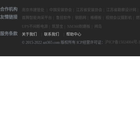
合作机构
南京市建管处
|
中国安装协会
|
江苏省安装协会
|
江苏省勘察设计网
|
友情链接
首腾智能询采平台
|
鲁班软件
|
钢筋网
|
格栅板
|
视频会议摄影机
|
燃
UPS不间断电源
|
筑慧宝
|
NM360耐磨板
|
阀岛
服务条款
关于我们
|
联系我们
|
帮助中心
沪ICP备15024004号-
© 2015-2022 azt365.com 版权所有 ICP经营许可证：